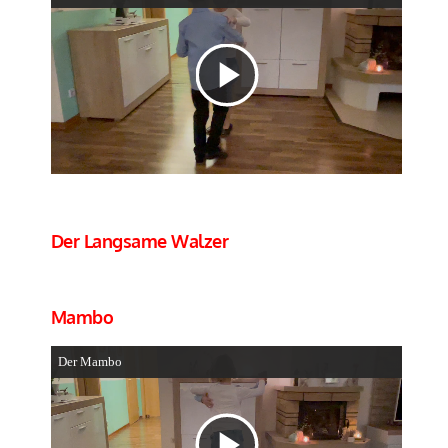
Video
abspielen
Der Langsame Walzer
Mambo
Der Mambo
Video