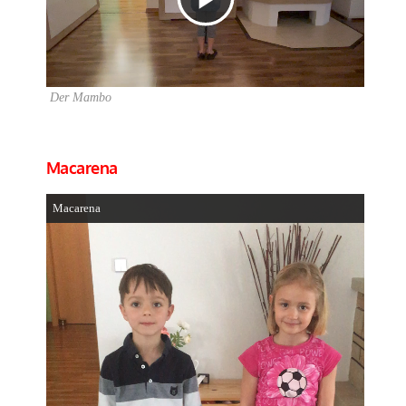
abspielen
Der Mambo
Macarena
Macarena